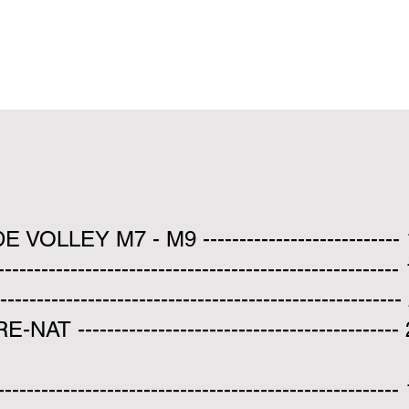
OLLEY M7 - M9 ---------------------------
-----------------------------------------------------
---------------------------------------------------
T --------------------------------------------
---------------------------------------------------