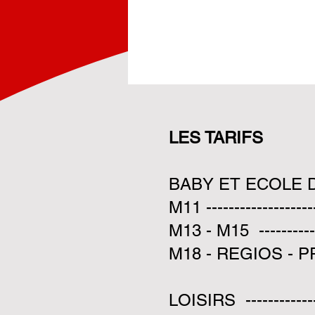
LES TARIFS
BABY ET ECOLE DE V
M11 --------------------
M13 - M15 -------------
M18 - REGIOS - PRE-NA
LOISIRS ---------------