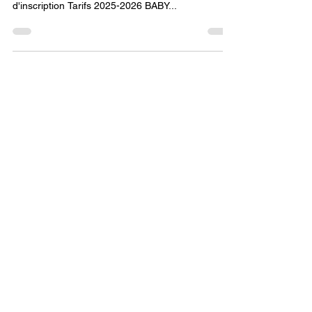
Inscriptions ouvertes ! Retrouvez toutes les infos:
tarifs, créneaux d'entraînement, catégorie, lien
d'inscription Tarifs 2025-2026 BABY...